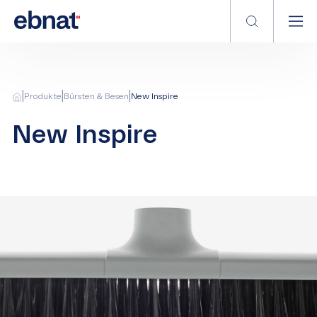
|
|
|
Produkte
Bürsten & Besen
New Inspire
New Inspire