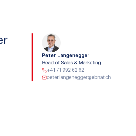
er
Peter Langenegger
Head of Sales & Marketing
+41 71 992 62 62
peter.langenegger@ebnat.ch