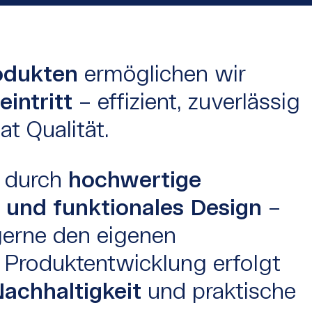
odukten
ermöglichen wir
intritt
– effizient, zuverlässig
t Qualität.
n durch
hochwertige
t und funktionales Design
–
gerne den eigenen
Produktentwicklung erfolgt
achhaltigkeit
und praktische