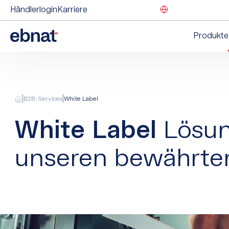
Händlerlogin
Karriere
Produkte
|
|
B2B-Services
White Label
White Label
Lösun
unseren bewährten