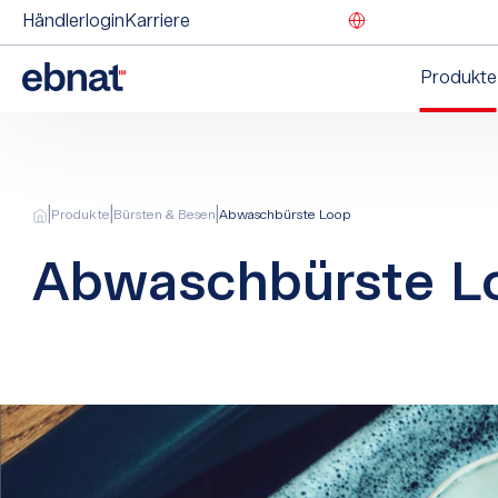
Händlerlogin
Karriere
Produkte
|
|
|
Produkte
Bürsten & Besen
Abwaschbürste Loop
Abwaschbürste L