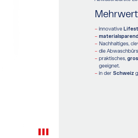
Mehrwert
innovative
Lifes
materialsparen
Nachhaltiges, cl
die Abwaschbürs
praktisches,
gro
geeignet.
in der
Schweiz
g