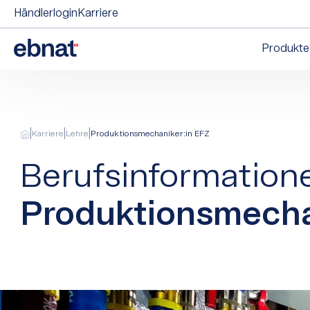
Händlerlogin
Karriere
Produkte
|
|
|
Karriere
Lehre
Produktionsmechaniker:in EFZ
Berufsinformation
Produktionsmecha