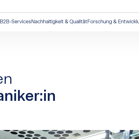
B2B-Services
Nachhaltigkeit & Qualität
Forschung & Entwickl
en
niker:in