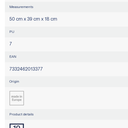
Measurements
50 cm x 39 cm x 18 cm
PU
7
EAN
7332462013377
Origin
Product details