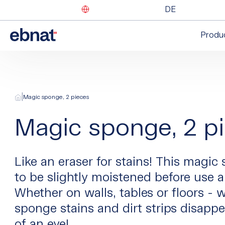
DE
Produ
|
Magic sponge, 2 pieces
Magic sponge, 2 p
Like an eraser for stains! This magi
to be slightly moistened before use a
Whether on walls, tables or floors - 
sponge stains and dirt strips disappe
of an eye!