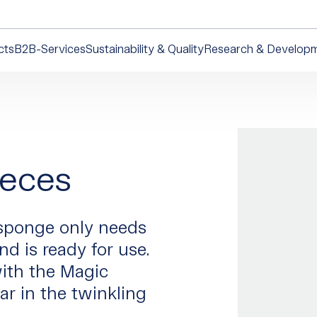
cts
B2B-Services
Sustainability & Quality
Research & Develop
ieces
c sponge only needs
nd is ready for use.
with the Magic
ar in the twinkling