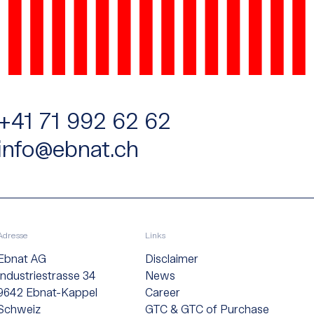
+41 71 992 62 62
info@ebnat.ch
Adresse
Links
Ebnat AG
Disclaimer
Industriestrasse 34
News
9642 Ebnat-Kappel
Career
Schweiz
GTC & GTC of Purchase