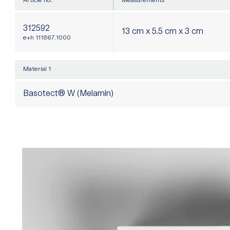
Article no.
Measurements
312592
13 cm x 5.5 cm x 3 cm
e+h 111867.1000
Material 1
Basotect® W (Melamin)