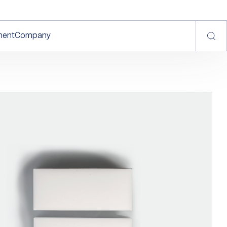
ment
Company