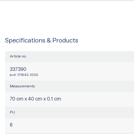
Specifications & Products
Article no.
337390
e+h 111843.1000
Measurements
70 cm x 40 cm x 0.1 cm
PU
6